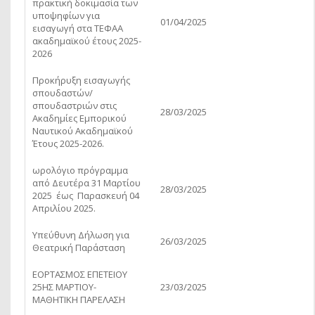
πρακτική δοκιμασία των
υποψηφίων για
01/04/2025
εισαγωγή στα ΤΕΦΑΑ
ακαδημαϊκού έτους 2025-
2026
Προκήρυξη εισαγωγής
σπουδαστών/
σπουδαστριών στις
28/03/2025
Ακαδημίες Εμπορικού
Ναυτικού Ακαδημαϊκού
Έτους 2025-2026.
ωρολόγιο πρόγραμμα
από Δευτέρα 31 Μαρτίου
28/03/2025
2025 έως Παρασκευή 04
Απριλίου 2025.
Υπεύθυνη Δήλωση για
26/03/2025
Θεατρική Παράσταση
ΕΟΡΤΑΣΜΟΣ ΕΠΕΤΕΙΟΥ
25ΗΣ ΜΑΡΤΙΟΥ-
23/03/2025
ΜΑΘΗΤΙΚΗ ΠΑΡΕΛΑΣΗ