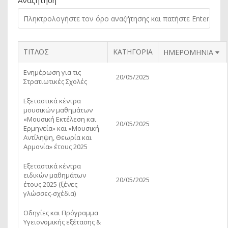
Αναζήτηση
ΤΙΤΛΟΣ
ΚΑΤΗΓΟΡΙΑ
SO
ΗΜΕΡΟΜΗΝΙΑ
Ενημέρωση για τις
20/05/2025
Στρατιωτικές Σχολές
Εξεταστικά κέντρα
μουσικών μαθημάτων
«Μουσική Εκτέλεση και
20/05/2025
Ερμηνεία» και «Μουσική
Αντίληψη, Θεωρία και
Αρμονία» έτους 2025
Εξεταστικά κέντρα
ειδικών μαθημάτων
20/05/2025
έτους 2025 (ξένες
γλώσσες-σχέδια)
Οδηγίες και Πρόγραμμα
Υγειονομικής εξέτασης &