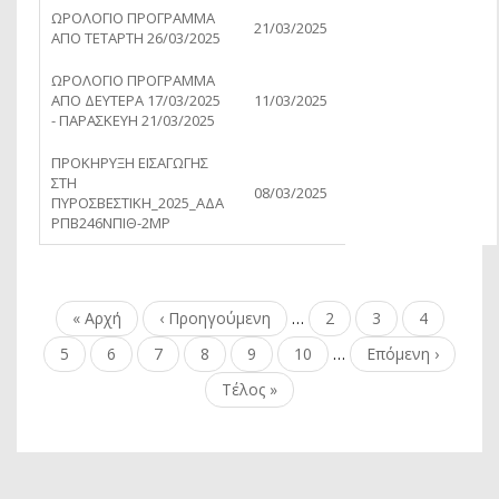
ΩΡΟΛΟΓΙΟ ΠΡΟΓΡΑΜΜΑ
21/03/2025
ΑΠΟ ΤΕΤΑΡΤΗ 26/03/2025
ΩΡΟΛΟΓΙΟ ΠΡΟΓΡΑΜΜΑ
ΑΠΟ ΔΕΥΤΕΡΑ 17/03/2025
11/03/2025
- ΠΑΡΑΣΚΕΥΗ 21/03/2025
ΠΡΟΚΗΡΥΞΗ ΕΙΣΑΓΩΓΗΣ
ΣΤΗ
08/03/2025
ΠΥΡΟΣΒΕΣΤΙΚΗ_2025_ΑΔΑ
ΡΠΒ246ΝΠΙΘ-2ΜΡ
Σελιδοποίηση
First
« Αρχή
Προηγούμενη
‹ Προηγούμενη
…
Page
2
Page
3
Page
4
page
σελίδα
Page
5
Τρέχουσα
6
Page
7
Page
8
Page
9
Page
10
…
Next
Επόμενη ›
σελίδα
page
Last
Τέλος »
page