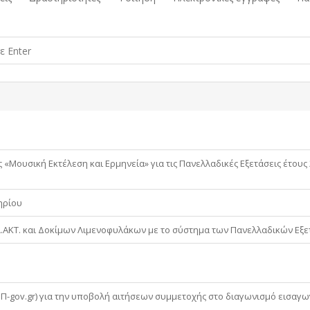
Μουσική Εκτέλεση και Ερμηνεία» για τις Πανελλαδικές Εξετάσεις έτους 
ηρίου
Λ.ΑΚΤ. και Δοκίμων Λιμενοφυλάκων με το σύστημα των Πανελλαδικών Εξ
Π-gov.gr) για την υποβολή αιτήσεων συμμετοχής στο διαγωνισμό εισαγω