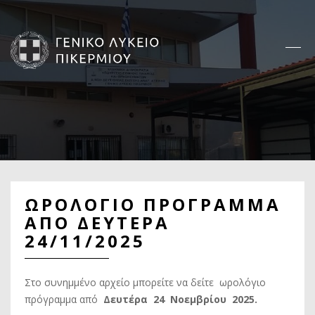
Παράκαμψη
προς
το
κυρίως
περιεχόμενο
Κεντρική
πλοήγηση
ΩΡΟΛΟΓΙΟ ΠΡΟΓΡΑΜΜΑ
ΑΠΟ ΔΕΥΤΕΡΑ
24/11/2025
Στο συνημμένο αρχείο μπορείτε να δείτε
ωρολόγιο
πρόγραμμα από
Δευτέρα 24 Νοεμβρίου 2025.