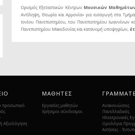
Ορισμός Εξεταστικών Κέντρων
Μουσικών Μαθημάτω
Αντίληψη, Θεωρία και Αρμονία» για εισαγωγή στα Τμή
Ιονίου Πανεπιστηµίου, του Πανεπιστηµίου Ιωαννίνων κ
Πανεπιστηµίου Μακεδονίας και κατανομή υποψηφίων,
έτ
ΕΙΟ
ΜΑΘΗΤΕΣ
ΓΡΑΜΜΑΤΕ
ό προσωπικό
Εργασίες μαθητών
Ανακοινώσεις
μός
Χρήσιμοι σύνδεσμοι
Πανελλαδικές
+
Ηλεκτρονικές Ε
ή Αξιολόγηση
Ωρολόγια Προγ
Αιτήσεις - Έντυπ