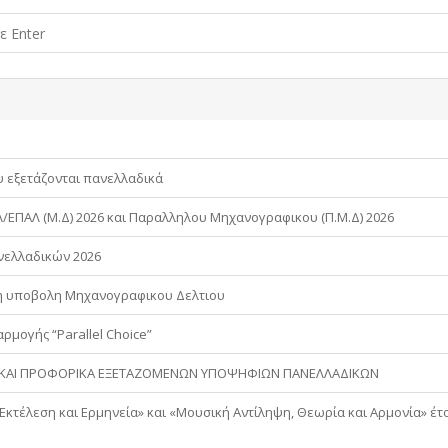
υ εξετάζονται πανελλαδικά
ΕΠΑΛ (Μ.Δ) 2026 και Παραλληλου Μηχανογραφικου (Π.Μ.Δ) 2026
νελλαδικών 2026
κη υποβολη Μηχανογραφικου Δελτιου
ρμογής “Parallel Choice”
Α ΚΑΙ ΠΡΟΦΟΡΙΚΑ ΕΞΕΤΑΖΟΜΕΝΩΝ ΥΠΟΨΗΦΙΩΝ ΠΑΝΕΛΛΑΔΙΚΩΝ
κτέλεση και Ερμηνεία» και «Μουσική Αντίληψη, Θεωρία και Αρμονία» έτ