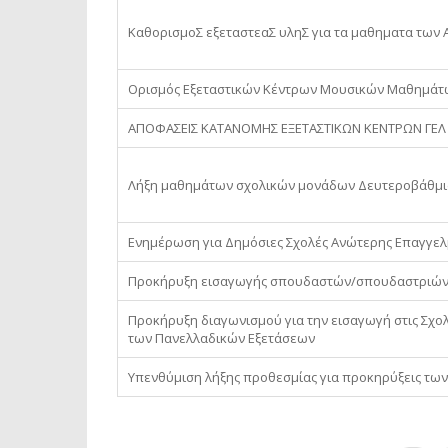
ΚαθορισμοΣ εξεταστεαΣ υληΣ για τα μαθηματα των Α’,
Ορισμός Εξεταστικών Κέντρων Μουσικών Μαθημάτ
ΑΠΟΦΑΣΕΙΣ ΚΑΤΑΝΟΜΗΣ EΞΕΤΑΣΤΙΚΩΝ KΕΝΤΡΩΝ ΓΕΛ 
Λήξη μαθημάτων σχολικών μονάδων Δευτεροβάθμιας
Ενημέρωση για Δημόσιες Σχολές Ανώτερης Επαγγελμ
Προκήρυξη εισαγωγής σπουδαστών/σπουδαστριών σ
Προκήρυξη διαγωνισμού για την εισαγωγή στις Σχο
των Πανελλαδικών Εξετάσεων
Υπενθύμιση λήξης προθεσμίας για προκηρύξεις των