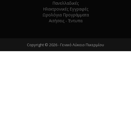
Πανελλαδικές
Ηλεκτρονικές Εγγραφές
Ωρολόγια Προγράμματα
Αιτήσεις - Έντυπα
Copyright © 2026 -
Γενικό Λύκειο Πικερμίου