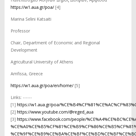
https://w1.aua.gr/poa/
[4]
Marina Selini Katsaiti
Professor
Chair, Department of Economic and Regional
Development
Agricultural University of Athens
Amfissa, Greece
https://w1.aua.gr/poa/en/home/
[5]
Links: ------
[1]
https://w1.aua.gr/poa/%CE%B4%CF%81%CE%AC%CF%8
[2]
https://www.youtube.com/@reged_aua
[3]
https://www.facebook.com/people/%CE%A4%CE%BC%C
%CE%A0%CE%B5%CF%81%CE%B9%CF%86%CE%B5%CF%81
%CE%9F%CE%B9%CE%BA%CE%BF%CE%BD%CE%BF%CE%BC