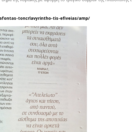
afontas-toncrlavyrintho-tis-efiveias/amp/