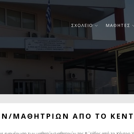
Κεντρική
ΣΧΟΛΕΙΟ
ΜΑΘΗΤΕΣ
πλοήγηση
Ν/ΜΑΘΗΤΡΙΩΝ ΑΠΟ ΤΟ ΚΕΝΤ
ε ενημέρωση των μαθητών/μαθητριών της Β΄ τάξης από το Κέντρο Υ