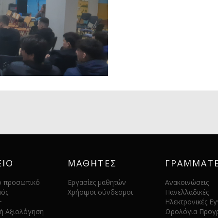
ΕΙΟ
ΜΑΘΗΤΕΣ
ΓΡΑΜΜΑΤΕ
ό προσωπικό
Εργασίες μαθητών
Ανακοινώσεις
μός
Χρήσιμοι σύνδεσμοι
Πανελλαδικές
+
Ηλεκτρονικές Ε
ή Αξιολόγηση
Ωρολόγια Προγ