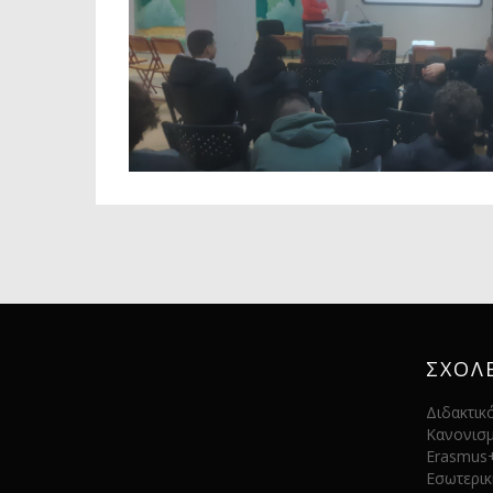
ΣΧΟΛ
Διδακτικ
Κανονισ
Erasmus
Εσωτερικ