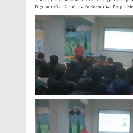
Ευχαριστούμε θερμά την Κα Χαλαστάνη Πάτρα, Μαία