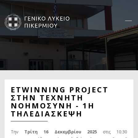
Παράκαμψη
προς
το
κυρίως
περιεχόμενο
Κεντρική
πλοήγηση
ETWINNING PROJECT
ΣΤΗΝ ΤΕΧΝΗΤΗ
ΝΟΗΜΟΣΥΝΗ - 1Η
ΤΗΛΕΔΙΑΣΚΕΨΗ
Την
Τρίτη 16 Δεκεμβρίου 2025
στις 10:30