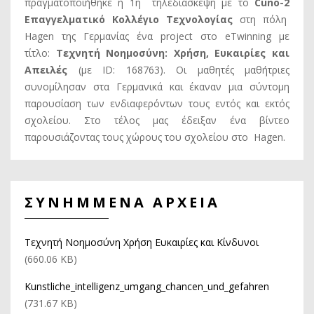
πραγματοποιήθηκε η 1η τηλεδιάσκεψη με το
Cuno-2
Επαγγελματικό Κολλέγιο Τεχνολογίας
στη πόλη
Hagen της Γερμανίας ένα project στο eTwinning με
τίτλο:
Τεχνητή Νοημοσύνη: Χρήση, Ευκαιρίες και
Απειλές
(με ID: 168763). Οι μαθητές μαθήτριες
συνομίλησαν στα Γερμανικά και έκαναν μια σύντομη
παρουσίαση των ενδιαφερόντων τους εντός και εκτός
σχολείου. Στο τέλος μας έδειξαν ένα βίντεο
παρουσιάζοντας τους χώρους του σχολείου στο Hagen.
ΣΥΝΗΜΜΕΝΑ ΑΡΧΕΙΑ
Τεχνητή Νοημοσύνη Χρήση Ευκαιρίες και Κίνδυνοι
(660.06 KB)
Kunstliche_intelligenz_umgang_chancen_und_gefahren
(731.67 KB)